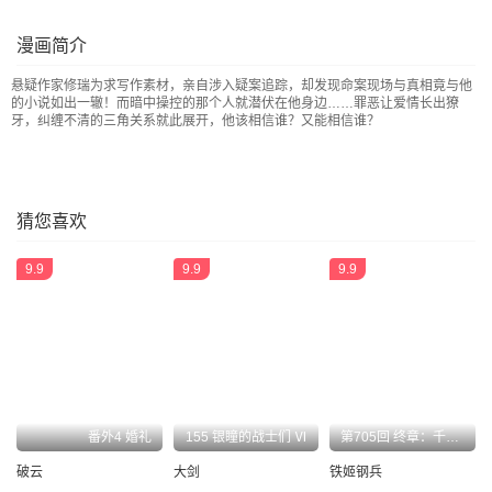
漫画简介
悬疑作家修瑞为求写作素材，亲自涉入疑案追踪，却发现命案现场与真相竟与他
的小说如出一辙！而暗中操控的那个人就潜伏在他身边……罪恶让爱情长出獠
牙，纠缠不清的三角关系就此展开，他该相信谁？又能相信谁？
猜您喜欢
9.9
9.9
9.9
番外4 婚礼
155 银瞳的战士们 Ⅵ
第705回 终章：千年之后
破云
大剑
铁姬钢兵