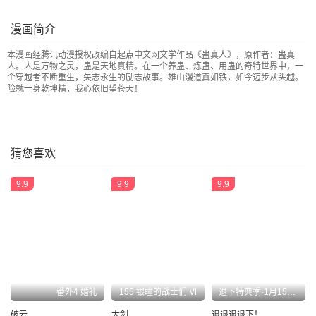
你叫吧
通知
送礼！
既是妥协又是威胁
漫画简介
魔头在光明中行走
蛤蟆商队
解石
第六块紫金石
本漫画经腾讯动漫授权改编自起点中文网文学作品《蛊真人》，原作者：蛊真
布局
花酒传承！
杀人不要想太多
不愁方源脱离掌控
人。人是万物之灵，蛊是天地真精。在一个养蛊、炼蛊、用蛊的奇特世界中，一
个穿越者不断重生，矢志永生的励志故事。雄山漫道真如铁，如今迈步从头越。
险就一身乾坤精，我心依旧望苍天！
晋升中阶
倒要看看你怎么解释！
我的解释你只能接受
我可是班头啊！
不速之客
要的就是你这番话！
洗尽嫌疑
君子的谎言
家族里不是只有规矩
觉悟
月下赠玉皮 地花藏白豕
还不快滚？
猜您喜欢
我会饶了你们的
命贱如草
兽皮地图
考核前夕
9.9
9.9
9.9
智窥迷雾现杀机
二转毒蛊爱别离
命悬一线
通知 2
千钧一发
后悔吗？
猜疑
突破遗藏第六蛊
古月赤山
二转初阶！
年末考核开始！
方正的成长
冷血对热血！
连更通知
战力压制
狠狠的踩踏！
番外4 婚礼
155 银瞳的战士们 Ⅵ
退下特典季·1月15日 帝后cp甜虐重逢~
你还差的远呢
空窍探查
怀疑与试探
态度就是心的面具
破云
大剑
退退退退下！