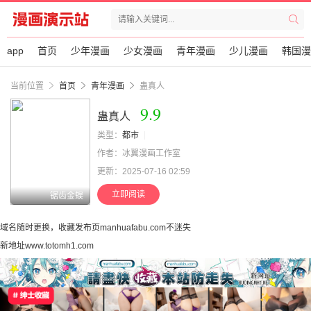
app
首页
少年漫画
少女漫画
青年漫画
少儿漫画
韩国漫
当前位置
首页
青年漫画
蛊真人
9.9
蛊真人
类型：
都市
作者：冰翼漫画工作室
更新：2025-07-16 02:59
立即阅读
锯齿金蜈
域名随时更换，收藏发布页manhuafabu.com不迷失
新地址www.totomh1.com