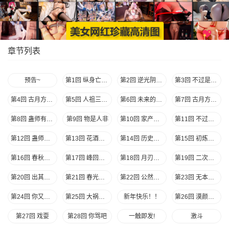
章节列表
预告~
第1回 纵身亡魔心仍不悔
第2回 逆光阴五百年觉悟
第3回 不过是渣滓罢了
第4回 古月方源！
第5回 人祖三蛊 希望开窍
第6回 未来的路 会很精彩
第7回 古月方正！
第8回 蛊师有九转 花酒留遗藏
第9回 物是人非
第10回 家产阴谋
第11回 不过是色诱罢了
第12回 蛊师逞威
第13回 花酒遗藏
第14回 历史由胜利者书写
第15回 初炼酒虫
第16回 春秋惊变 往事随风
第17回 峰回路转
第18回 月刃飞舞
第19回 二次考核
第20回 出其不意！
第21回 春光正明媚
第22回 公然勒索！
第23回 无本生意
第24回 你又来抢？
第25回 大祸临头
新年快乐！！
第26回 漠颜的方式
第27回 戏耍
第28回 你骂吧
一触即发!
激斗