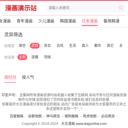
女漫画
青年漫画
少儿漫画
韩国漫画
日本漫画
备用韩漫
灵异筛选
技
励志
架空
灵异
百合
古风
生活
真人
都市
其它
浪漫
按类型
全部
连载
完结
按进度
按时间
按人气
郑重声明：
全集网所有漫画资源均由机器人收集于互联网,本站不参与任何漫画资源
制作与存储,如若侵犯了您的权益请书面告知,我们会及时处理.
如果喜欢大古漫画请分享给身边的朋友,站内广告是本站能持续为大家服务的立命之
本还望顺手支持一下^_^
百度蜘蛛
-
谷歌地图
-
神马爬虫
-
搜狗蜘蛛
-
奇虎地图
-
必应爬虫
-
Copyright © 2019-2024 ·
大古漫画 www.dagumhw.com