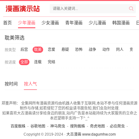
首页
少年漫画
少女漫画
青年漫画
少儿漫画
韩国漫画
耽美筛选
笑
穿越
后宫
耽美
恋爱
悬疑
恐怖
战争
动作
同人
竞技
按类型
全部
连载
完结
按进度
按时间
按人气
郑重声明：
全集网所有漫画资源均由机器人收集于互联网,本站不参与任何漫画资源
制作与存储,如若侵犯了您的权益请书面告知,我们会及时处理.
如果喜欢大古漫画请分享给身边的朋友,站内广告是本站能持续为大家服务的立命之
本还望顺手支持一下^_^
百度蜘蛛
-
谷歌地图
-
神马爬虫
-
搜狗蜘蛛
-
奇虎地图
-
必应爬虫
-
Copyright © 2019-2024 ·
大古漫画 www.dagumhw.com