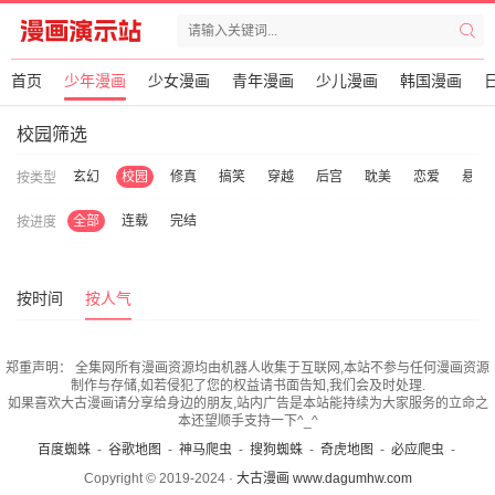
首页
少年漫画
少女漫画
青年漫画
少儿漫画
韩国漫画
校园筛选
幻
霸总
玄幻
校园
修真
搞笑
穿越
后宫
耽美
恋爱
悬疑
按类型
全部
连载
完结
按进度
按时间
按人气
郑重声明：
全集网所有漫画资源均由机器人收集于互联网,本站不参与任何漫画资源
制作与存储,如若侵犯了您的权益请书面告知,我们会及时处理.
如果喜欢大古漫画请分享给身边的朋友,站内广告是本站能持续为大家服务的立命之
本还望顺手支持一下^_^
百度蜘蛛
-
谷歌地图
-
神马爬虫
-
搜狗蜘蛛
-
奇虎地图
-
必应爬虫
-
Copyright © 2019-2024 ·
大古漫画 www.dagumhw.com